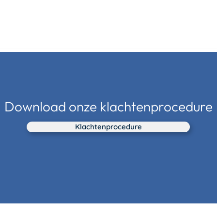
orgorganisaties
Zorgprofessionals
Over ons
Vacatures
Download onze klachtenprocedure
Klachtenprocedure