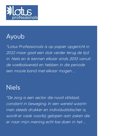
Ayoub
"Lotus Professionals is op papier opgericht in 
2022 maar gaat een stuk verder terug de tijd 
in. Niels en ik kennen elkaar sinds 2010 vanuit 
de voetbalwereld en hebben in die periode 
een mooie band met elkaar mogen 
opbouwen waarin wij te maken hadden met 
dezelfde valkuilen en obstakels op weg naar 
Niels
een mooi doel dat wij beiden voor ogen 
hadden, namelijk het beste uit onszelf en onze 
"De zorg is een sector die nooit stilstaat, 
carrière halen. Uiteindelijk zijn wij beiden 
constant in beweging. In een wereld waarin 
beland in de zorgwereld, een wereld die gek 
men steeds drukker en individualistischer is, 
genoeg veel raakvlakken heeft met de 
wordt er vaak voorbij gelopen aan zaken die 
sportwereld waarbij je ook continu moet 
er naar mijn mening echt toe doen in het 
presteren en er weinig ruimte is voor foutjes. 

leven, namelijk zorgen voor elkaar, ongeacht 
of je wel of geen hulpvraag hebt. Het is in 