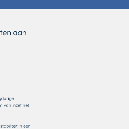
hten aan
gdurige
m van inzet het
tabiliteit in een