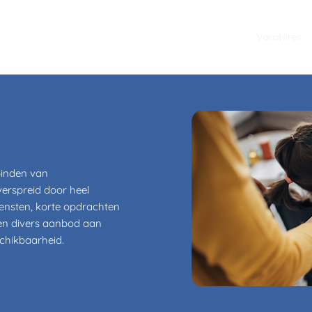
orgorganisaties
Zorgprofessionals
Over ons
Vacatures
rbinden van
erspreid door heel
iensten, korte opdrachten
een divers aanbod aan
chikbaarheid.