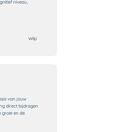
nitief niveau,
Wilp
asis van jouw
ng direct bijdragen
e groei en de