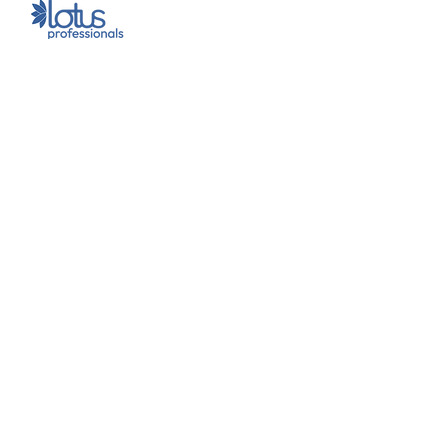
Contactinformatie
Wij zijn 7 dagen per week telefonisch
bereikbaar van 07:00 tot 23:00 uur
Niels Willems
06 41631537
Ayoub Botaarourt
06 41216155
info@lotusprofessionals.nl
Ons kantoor is geopend van maandag t/m
vrijdag van 08:00 tot 17:00 uur
Groenestraat 47, 6691GC Rheden