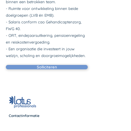
binnen een betrokken team.
- Ruimte voor ontwikkeling binnen beide
doelgroepen (LVB én EMB).
- Salaris conform cao Gehandicaptenzorg,
FWG 40.
- ORT, eindejaarsuitkering, pensioenregeling
en reiskostenvergoeding.
- Een organisatie die investeert in jouw
welzijn, scholing en doorgroeimogelijkheden.
Solliciteren
Contactinformatie
Wij zijn 7 dagen per week telefonisch
bereikbaar van 07:00 tot 23:00 uur